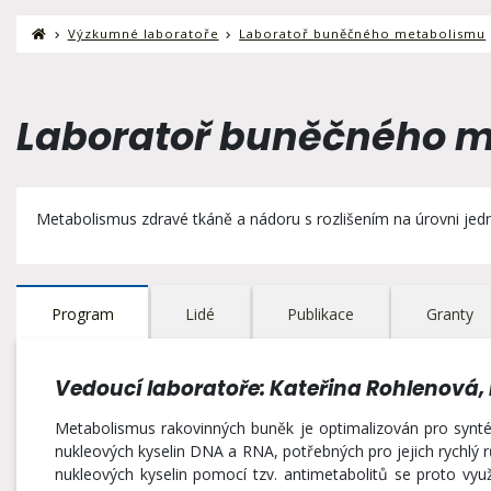
Výzkumné laboratoře
Laboratoř buněčného metabolismu
Laboratoř buněčného 
Metabolismus zdravé tkáně a nádoru s rozlišením na úrovni jedn
Program
Lidé
Publikace
Granty
Vedoucí laboratoře: Kateřina Rohlenová, 
Metabolismus rakovinných buněk je optimalizován pro synté
nukleových kyselin DNA a RNA, potřebných pro jejich rychlý rů
nukleových kyselin pomocí tzv. antimetabolitů se proto využ