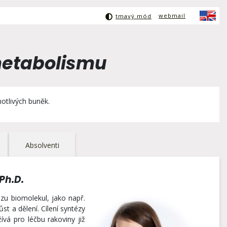
webmail
tmavý mód
metabolismu
otlivých buněk.
Absolventi
Ph.D.
zu biomolekul, jako např.
st a dělení. Cílení syntézy
ívá pro léčbu rakoviny již