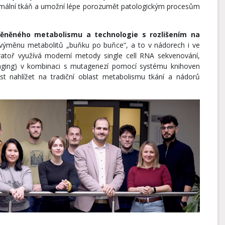
ormální tkáň a umožní lépe porozumět patologickým procesům
něného metabolismu a technologie s rozlišením na
výměnu metabolitů „buňku po buňce“, a to v nádorech i ve
atoř využívá moderní metody single cell RNA sekvenování,
aging) v kombinaci s mutagenezí pomocí systému knihoven
 nahlížet na tradiční oblast metabolismu tkání a nádorů