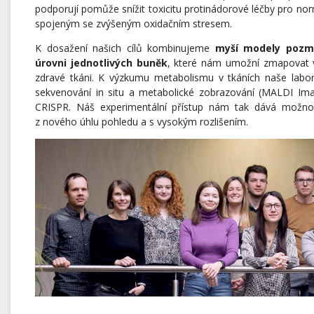
podporují pomůže snížit toxicitu protinádorové léčby pro n
spojeným se zvýšeným oxidačním stresem.
K dosažení našich cílů kombinujeme
myší modely pozmě
úrovni jednotlivých buněk
, které nám umožní zmapovat 
zdravé tkáni. K výzkumu metabolismu v tkáních naše labor
sekvenování in situ a metabolické zobrazování (MALDI Im
CRISPR. Náš experimentální přístup nám tak dává možnost
z nového úhlu pohledu a s vysokým rozlišením.