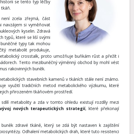
historii se tento typ léčby
 tkáň.
 není zcela zřejmá, část
ni navzájem si vyměňovat
ukleových kyselin. Zdravá
h typů, které se liší svými
é buněčné typy tak mohou
itý metabolit produkuje,
metabolický crosstalk, proto umožňuje buňkám růst a přežít i
ích nádorech. Tento mezibuněčný výměnný obchod by mohl vést
ismus rakovinných buněk.
metabolických stavebních kamenů v tkáních stále není známo.
je využití tradičních metod metabolického výzkumu, které
jejich přirozeném tkáňovém prostředí.
sdílí metabolity a zda v tomto ohledu existují rozdíly mezi
vývoj nových terapeutických strategií
, které překonají
 buněk zdravé tkáně, který se zdá být nastaven k zajištění
biosyntézy. Odhalení metabolických drah, které tuto resistenci