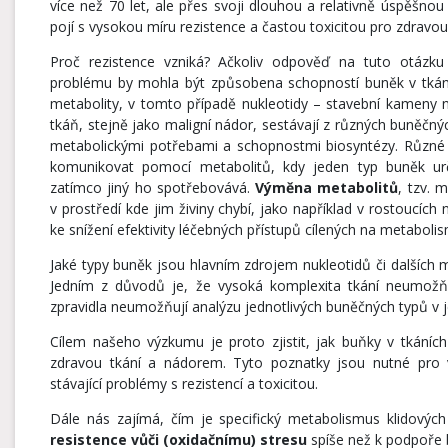
více než 70 let, ale přes svoji dlouhou a relativně úspěšnou 
pojí s vysokou míru rezistence a častou toxicitou pro zdravou
Proč rezistence vzniká? Ačkoliv odpověď na tuto otázku
problému by mohla být způsobena schopností buněk v tká
metabolity, v tomto případě nukleotidy – stavební kameny n
tkáň, stejně jako maligní nádor, sestávají z různých buněčnýc
metabolickými potřebami a schopnostmi biosyntézy. Různ
komunikovat pomocí metabolitů, kdy jeden typ buněk urč
zatímco jiný ho spotřebovává.
Výměna metabolitů
, tzv. 
v prostředí kde jim živiny chybí, jako například v rostouc
ke snížení efektivity léčebných přístupů cílených na metabol
Jaké typy buněk jsou hlavním zdrojem nukleotidů či dalších 
Jedním z důvodů je, že vysoká komplexita tkání neumožňu
zpravidla neumožňují analýzu jednotlivých buněčných typů v 
Cílem našeho výzkumu je proto zjistit, jak buňky v tkáních 
zdravou tkání a nádorem. Tyto poznatky jsou nutné pro
stávající problémy s rezistencí a toxicitou.
Dále nás zajímá, čím je specifický metabolismus klidových
resistence vůči (oxidačnímu) stresu
spíše než k podpoře 