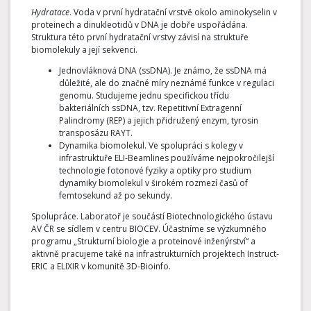
Hydratace
. Voda v první hydratační vrstvě okolo aminokyselin v
proteinech a dinukleotidů v DNA je dobře uspořádána.
Struktura této první hydratační vrstvy závisí na struktuře
biomolekuly a její sekvenci.
Jednovláknová DNA (ssDNA). Je známo, že ssDNA má
důležité, ale do značné míry neznámé funkce v regulaci
genomu. Studujeme jednu specifickou třídu
bakteriálních ssDNA, tzv. Repetitivní Extragenní
Palindromy (REP) a jejich přidružený enzym, tyrosin
transposázu RAYT.
Dynamika biomolekul. Ve spolupráci s kolegy v
infrastruktuře ELI-Beamlines používáme nejpokročilejší
technologie fotonové fyziky a optiky pro studium
dynamiky biomolekul v širokém rozmezí časů of
femtosekund až po sekundy.
Spolupráce. Laboratoř je součástí Biotechnologického ústavu
AV ČR se sídlem v centru BIOCEV. Účastníme se výzkumného
programu „Strukturní biologie a proteinové inženýrství“ a
aktivně pracujeme také na infrastrukturních projektech Instruct-
ERIC a ELIXIR v komunitě 3D-Bioinfo.