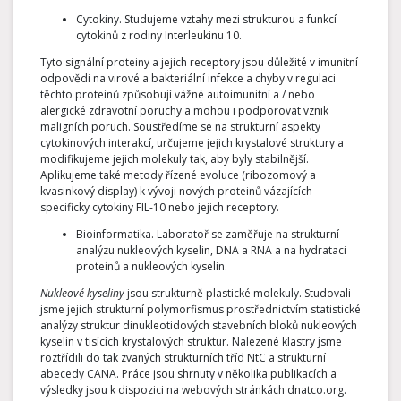
Cytokiny. Studujeme vztahy mezi strukturou a funkcí
cytokinů z rodiny Interleukinu 10.
Tyto signální proteiny a jejich receptory jsou důležité v imunitní
odpovědi na virové a bakteriální infekce a chyby v regulaci
těchto proteinů způsobují vážné autoimunitní a / nebo
alergické zdravotní poruchy a mohou i podporovat vznik
maligních poruch. Soustředíme se na strukturní aspekty
cytokinových interakcí, určujeme jejich krystalové struktury a
modifikujeme jejich molekuly tak, aby byly stabilnější.
Aplikujeme také metody řízené evoluce (ribozomový a
kvasinkový display) k vývoji nových proteinů vázajících
specificky cytokiny FIL-10 nebo jejich receptory.
Bioinformatika. Laboratoř se zaměřuje na strukturní
analýzu nukleových kyselin, DNA a RNA a na hydrataci
proteinů a nukleových kyselin.
Nukleové kyseliny
jsou strukturně plastické molekuly. Studovali
jsme jejich strukturní polymorfismus prostřednictvím statistické
analýzy struktur dinukleotidových stavebních bloků nukleových
kyselin v tisících krystalových struktur. Nalezené klastry jsme
roztřídili do tak zvaných strukturních tříd NtC a strukturní
abecedy CANA. Práce jsou shrnuty v několika publikacích a
výsledky jsou k dispozici na webových stránkách dnatco.org.