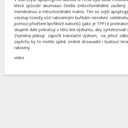
která způsobí akumulaci činidla (mitochondriálně zacílený 
membránou a mitochondriální matrix. Tím se zvýší apoptogenní
vzestup toxicity vůči rakovinným buňkám neovlivní selektivitu 
pomocí přivěšení lipofilních kationtů (jako je TPP) k protira
skupině dále pokračují v této linii výzkumu, aby syntetizovali
Zejména plánují započít translační výzkum, na jehož základě
úspěchu by to mohlo úplně změnit dosavadní i budoucí tera
rakoviny.
video