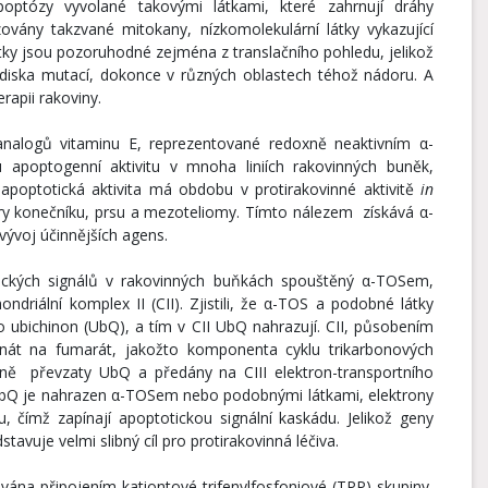
tózy vyvolané takovými látkami, které zahrnují dráhy
zovány takzvané mitokany, nízkomolekulární látky vykazující
átky jsou pozoruhodné zejména z translačního pohledu, jelikož
ediska mutací, dokonce v různých oblastech téhož nádoru. A
rapii rakoviny.
nalogů vitaminu E, reprezentované redoxně neaktivním α-
 apoptogenní aktivitu v mnoha liniích rakovinných buněk,
apoptotická aktivita má obdobu v protirakovinné aktivitě
in
y konečníku, prsu a mezoteliomy. Tímto nálezem získává α-
vývoj účinnějších agens.
tických signálů v rakovinných buňkách spouštěný α-TOSem,
hondriální komplex II (CII). Zjistili, že α-TOS a podobné látky
o ubichinon (UbQ), a tím v CII UbQ nahrazují. CII, působením
inát na fumarát, jakožto komponenta cyklu trikarbonových
lně převzaty UbQ a předány na CIII elektron-transportního
e UbQ je nahrazen α-TOSem nebo podobnými látkami, elektrony
, čímž zapínají apoptotickou signální kaskádu. Jelikož geny
tavuje velmi slibný cíl pro protirakovinná léčiva.
ována připojením kationtové trifenylfosfoniové (TPP) skupiny,