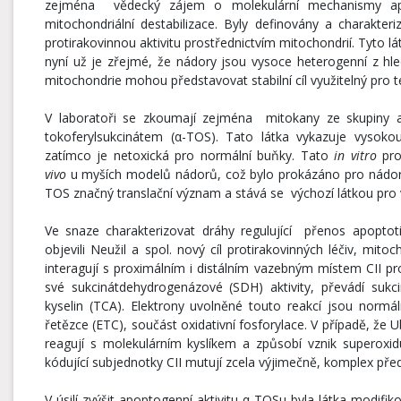
zejména vědecký zájem o molekulární mechanismy apop
mitochondriální destabilizace. Byly definovány a charakteri
protirakovinnou aktivitu prostřednictvím mitochondrií. Tyto l
nyní už je zřejmé, že nádory jsou vysoce heterogenní z hl
mitochondrie mohou představovat stabilní cíl využitelný pro te
V laboratoři se zkoumají zejména mitokany ze skupiny a
tokoferylsukcinátem (α-TOS). Tato látka vykazuje vysokou
zatímco je netoxická pro normální buňky. Tato
in vitro
pro
vivo
u myších modelů nádorů, což bylo prokázáno pro nádor
TOS značný translační význam a stává se výchozí látkou pro 
Ve snaze charakterizovat dráhy regulující přenos apopto
objevili Neužil a spol. nový cíl protirakovinných léčiv, mitoc
interagují s proximálním i distálním vazebným místem CII pr
své sukcinátdehydrogenázové (SDH) aktivity, převádí sukc
kyselin (TCA). Elektrony uvolněné touto reakcí jsou normá
řetězce (ETC), součást oxidativní fosforylace. V případě, ž
reagují s molekulárním kyslíkem a způsobí vznik superoxidu
kódující subjednotky CII mutují zcela výjimečně, komplex předs
V úsilí zvýšit apoptogenní aktivitu α-TOSu byla látka modifik