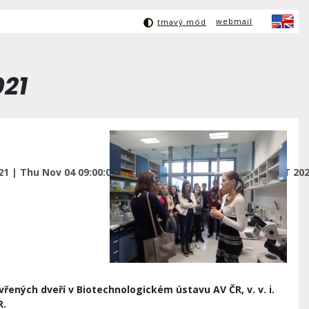
webmail
tmavý mód
021
21 | Thu Nov 04 09:00:00 CET 2021 - Thu Nov 04 15:00:00 CET 20
vřených dveří v
Biotechnologickém ústavu AV ČR, v. v. i.
R.