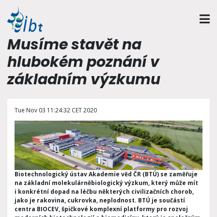
Musíme stavět na
hlubokém poznání v
základním výzkumu
Tue Nov 03 11:24:32 CET 2020
Biotechnologický ústav Akademie věd ČR (BTÚ) se zaměřuje
na základní molekulárněbiologický výzkum, který může mít
i konkrétní dopad na léčbu některých civilizačních chorob,
jako je rakovina, cukrovka, neplodnost. BTÚ je součástí
centra BIOCEV, špičkové komplexní platformy pro rozvoj