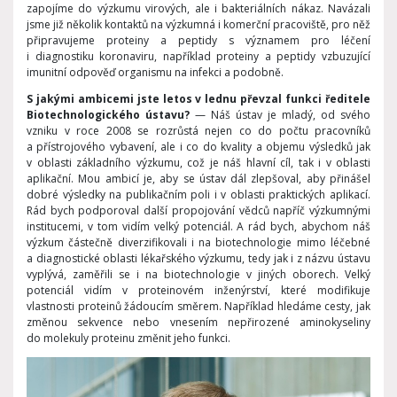
zapojíme do výzkumu virových, ale i bakteriálních nákaz. Navázali
jsme již několik kontaktů na výzkumná i komerční pracoviště, pro něž
připravujeme proteiny a peptidy s významem pro léčení
i diagnostiku koronaviru, například proteiny a peptidy vzbuzující
imunitní odpověď organismu na infekci a podobně.
S jakými ambicemi jste letos v lednu převzal funkci ředitele
Biotechnologického ústavu?
— Náš ústav je mladý, od svého
vzniku v roce 2008 se rozrůstá nejen co do počtu pracovníků
a přístrojového vybavení, ale i co do kvality a objemu výsledků jak
v oblasti základního výzkumu, což je náš hlavní cíl, tak i v oblasti
aplikační. Mou ambicí je, aby se ústav dál zlepšoval, aby přinášel
dobré výsledky na publikačním poli i v oblasti praktických aplikací.
Rád bych podporoval další propojování vědců napříč výzkumnými
institucemi, v tom vidím velký potenciál. A rád bych, abychom náš
výzkum částečně diverzifikovali i na biotechnologie mimo léčebné
a diagnostické oblasti lékařského výzkumu, tedy jak i z názvu ústavu
vyplývá, zaměřili se i na biotechnologie v jiných oborech. Velký
potenciál vidím v proteinovém inženýrství, které modifikuje
vlastnosti proteinů žádoucím směrem. Například hledáme cesty, jak
změnou sekvence nebo vnesením nepřirozené aminokyseliny
do molekuly proteinu změnit jeho funkci.