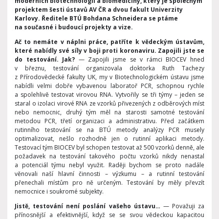
moderních biotechnologií a biomedicíny, který je společným
projektem šesti ústavů AV ČR a dvou fakult Univerzity
Karlovy. Ředitele BTÚ Bohdana Schneidera se ptáme
na současné i budoucí projekty a vize.
Ač to nemáte v náplni práce, patříte k vědeckým ústavům,
které nabídly své síly v boji proti koronaviru. Zapojili jste se
do testování. Jak?
— Zapojili jsme se v rámci BIOCEV hned
v březnu, testování organizovala doktorka Ruth Tachezy
z Přírodovědecké fakulty UK, my v Biotechnologickém ústavu jsme
nabídli velmi dobře vybavenou laboratoř PCR, schopnou rychle
a spolehlivě testovat virovou RNA. Vytvořily se tři týmy – jeden se
staral o izolaci virové RNA ze vzorků přivezených z odběrových míst
nebo nemocnic, druhý tým měl na starosti samotné testování
metodou PCR, třetí organizaci a administrativu. Před začátkem
rutinního testování se na BTÚ metody analýzy PCR musely
optimalizovat, nešlo rozhodně jen o rutinní aplikaci metody.
Testovací tým BIOCEV byl schopen testovat až 500 vzorků denně, ale
požadavek na testování takového počtu vzorků nikdy nenastal
a potenciál týmu nebyl využit. Raději bychom se proto nadále
věnovali naší hlavní činnosti – výzkumu – a rutinní testování
přenechali místům pro ně určeným. Testování by měly převzít
nemocnice i soukromé subjekty.
Jistě, testování není poslání vašeho ústavu…
— Považuji za
přínosnější a efektivnější, když se se svou vědeckou kapacitou