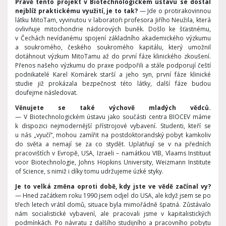
Právě tento projekt v Biotechnologickém ústavu se dostal
nejblíž praktickému využití, je to tak?
— Jde o protirakovinnou
látku MitoTam, vyvinutou v laboratoři profesora Jiřího Neužila, která
ovlivňuje mitochondrie nádorových buněk. Došlo ke šťastnému,
v Čechách nevídanému spojení základního akademického výzkumu
a soukromého, českého soukromého kapitálu, který umožnil
dotáhnout výzkum MitoTamu až do první fáze klinického zkoušení.
Přenos našeho výzkumu do praxe podpořili a stále podporují čeští
podnikatelé Karel Komárek starší a jeho syn, první fáze klinické
studie již prokázala bezpečnost této látky, další fáze budou
doufejme následovat.
Věnujete se také výchově mladých vědců.
— V Biotechnologickém ústavu jako součásti centra BIOCEV máme
k dispozici nejmodernější přístrojové vybavení. Studenti, kteří se
u nás „vyučí“, mohou zamířit na postdoktorandský pobyt kamkoliv
do světa a nemají se za co stydět. Uplatňují se v na předních
pracovištích v Evropě, USA, Izraeli – namátkou VIB, Vlaams Instituut
voor Biotechnologie, Johns Hopkins University, Weizmann Institute
of Science, s nimiž i díky tomu udržujeme úzké styky.
Je to velká změna oproti době, kdy jste ve vědě začínal vy?
— Hned začátkem roku 1990 jsem odjel do USA, ale když jsem se po
třech letech vrátil domů, situace byla mimořádně špatná. Zůstávalo
nám socialistické vybavení, ale pracovali jsme v kapitalistických
podmínkách. Po návratu z dalšího studijního a pracovního pobytu