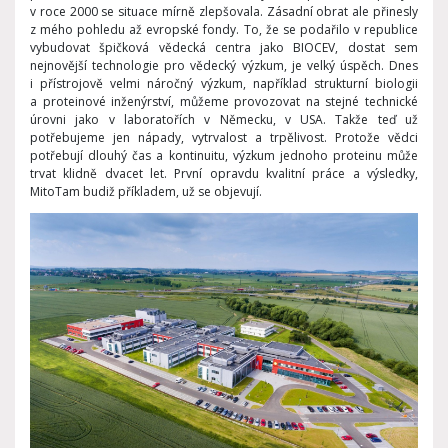
v roce 2000 se situace mírně zlepšovala. Zásadní obrat ale přinesly
z mého pohledu až evropské fondy. To, že se podařilo v republice
vybudovat špičková vědecká centra jako BIOCEV, dostat sem
nejnovější technologie pro vědecký výzkum, je velký úspěch. Dnes
i přístrojově velmi náročný výzkum, například strukturní biologii
a proteinové inženýrství, můžeme provozovat na stejné technické
úrovni jako v laboratořích v Německu, v USA. Takže teď už
potřebujeme jen nápady, vytrvalost a trpělivost. Protože vědci
potřebují dlouhý čas a kontinuitu, výzkum jednoho proteinu může
trvat klidně dvacet let. První opravdu kvalitní práce a výsledky,
MitoTam budiž příkladem, už se objevují.