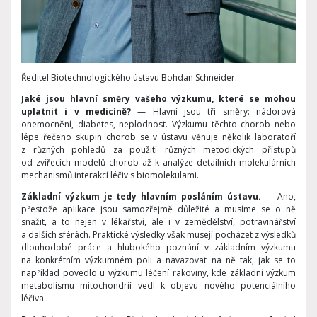
Ředitel Biotechnologického ústavu Bohdan Schneider.
Jaké jsou hlavní směry vašeho výzkumu, které se mohou
uplatnit i v medicíně?
— Hlavní jsou tři směry: nádorová
onemocnění, diabetes, neplodnost. Výzkumu těchto chorob nebo
lépe řečeno skupin chorob se v ústavu věnuje několik laboratoří
z různých pohledů za použití různých metodických přístupů
od zvířecích modelů chorob až k analýze detailních molekulárních
mechanismů interakcí léčiv s biomolekulami.
Základní výzkum je tedy hlavním posláním ústavu.
— Ano,
přestože aplikace jsou samozřejmě důležité a musíme se o ně
snažit, a to nejen v lékařství, ale i v zemědělství, potravinářství
a dalších sférách. Praktické výsledky však musejí pocházet z výsledků
dlouhodobé práce a hlubokého poznání v základním výzkumu
na konkrétním výzkumném poli a navazovat na ně tak, jak se to
například povedlo u výzkumu léčení rakoviny, kde základní výzkum
metabolismu mitochondrií vedl k objevu nového potenciálního
léčiva.